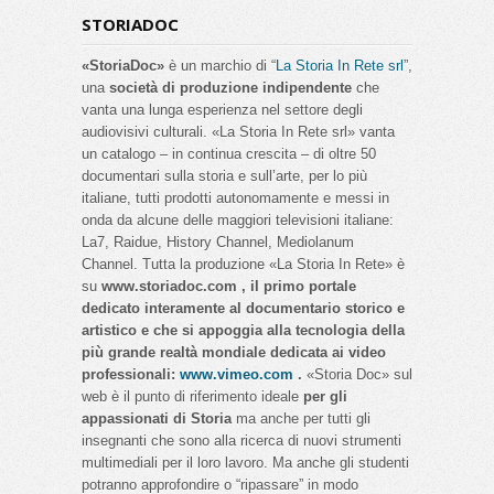
STORIADOC
«StoriaDoc»
è un marchio di “
La Storia In Rete srl
”,
una
società di produzione indipendente
che
vanta una lunga esperienza nel settore degli
audiovisivi culturali. «La Storia In Rete srl» vanta
un catalogo – in continua crescita – di oltre 50
documentari sulla storia e sull’arte, per lo più
italiane, tutti prodotti autonomamente e messi in
onda da alcune delle maggiori televisioni italiane:
La7, Raidue, History Channel, Mediolanum
Channel. Tutta la produzione «La Storia In Rete» è
su
www.storiadoc.com , il primo portale
dedicato interamente al documentario storico e
artistico e che si appoggia alla tecnologia della
più grande realtà mondiale dedicata ai video
professionali:
www.vimeo.com
.
«Storia Doc» sul
web è il punto di riferimento ideale
per gli
appassionati di Storia
ma anche per tutti gli
insegnanti che sono alla ricerca di nuovi strumenti
multimediali per il loro lavoro. Ma anche gli studenti
potranno approfondire o “ripassare” in modo