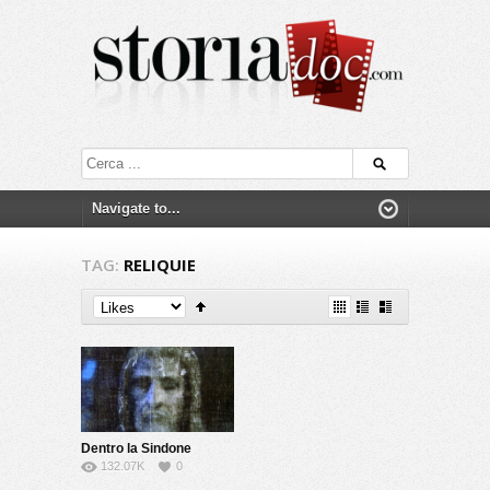
TAG:
RELIQUIE
Dentro la Sindone
132.07K
0