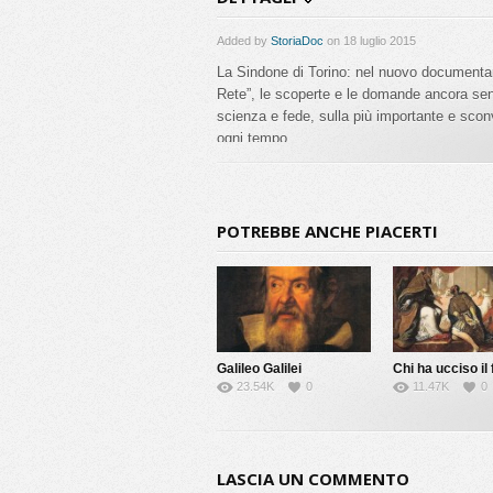
Added by
StoriaDoc
on 18 luglio 2015
La Sindone di Torino: nel nuovo documentari
Rete”, le scoperte e le domande ancora senz
scienza e fede, sulla più importante e sconv
ogni tempo.
Anno Produzione: 2015 Durata: 93’ circa
POTREBBE ANCHE PIACERTI
Galileo Galilei
23.54K
0
11.47K
0
Condividi
20
LASCIA UN COMMENTO