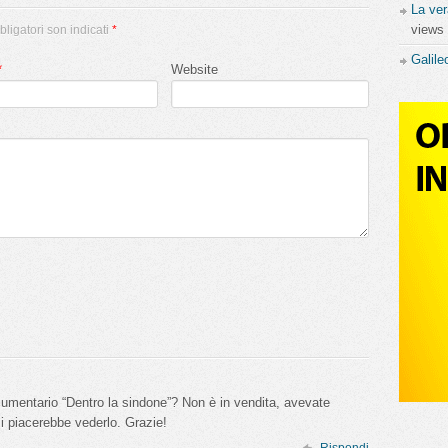
La ver
views
bligatori son indicati
*
isto
,
Medioevo
,
Middle Ages
,
Reliquie
,
Savoia
,
Sindone
,
Torino
,
Vatican
,
Galile
*
Website
cumentario “Dentro la sindone”? Non è in vendita, avevate
i piacerebbe vederlo. Grazie!