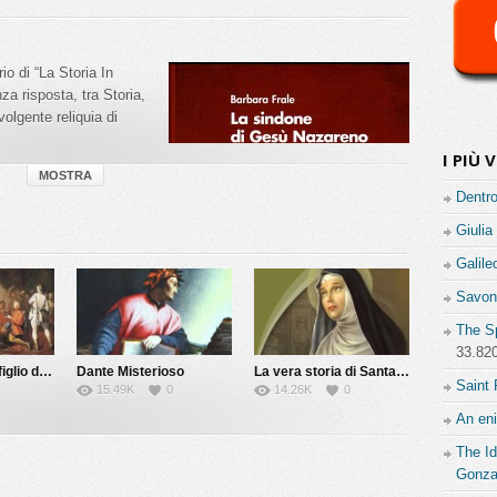
o di “La Storia In
a risposta, tra Storia,
olgente reliquia di
I PIÙ V
MOSTRA
Dentro
Giulia
Galile
Savona
The Sp
33.82
Chi ha ucciso il figlio del Papa?
Dante Misterioso
La vera storia di Santa Rita
Saint 
15.49K
0
14.26K
0
An en
0
0
0
The Id
Gonz