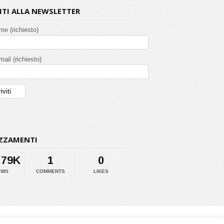
VITI ALLA NEWSLETTER
ome (richiesto)
mail (richiesto)
ZZAMENTI
.79K
1
0
EWS
COMMENTS
LIKES