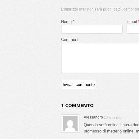
Category:
Enigmi
,
Mondi Antichi
,
Primo Piano Home
L'indirizzo mail non sarà pubblicato I campi ob
Tags:
Catholic Church
,
Chiesa
,
Chiesa Cattolica
,
Gesù Cr
Nome
*
Email
Vaticano
Comment
1 COMMENTO
Alessandro
10 anni ago
Quando sarà online l’intero do
promesso di metterlo online, m