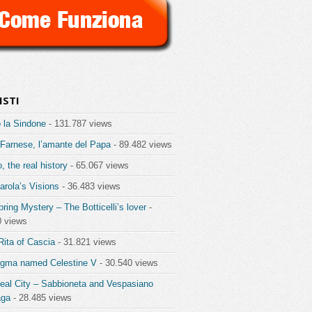
ISTI
 la Sindone
- 131.787 views
 Farnese, l’amante del Papa
- 89.482 views
o, the real history
- 65.067 views
rola’s Visions
- 36.483 views
ring Mystery – The Botticelli’s lover
-
0 views
Rita of Cascia
- 31.821 views
igma named Celestine V
- 30.540 views
eal City – Sabbioneta and Vespasiano
aga
- 28.485 views