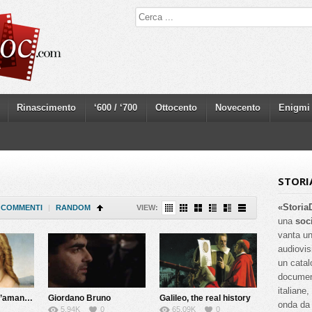
Rinascimento
‘600 / ‘700
Ottocento
Novecento
Enigmi
STORI
«Storia
COMMENTI
|
RANDOM
VIEW:
una
soc
vanta un
audiovis
un catal
documenta
italiane
Giulia Farnese, l’amante del Papa
Giordano Bruno
Galileo, the real history
onda da 
5.94K
0
65.09K
0