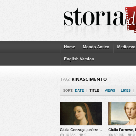
Home
Mondo Antico
Medioevo
English Version
TAG:
RINASCIMENTO
SORT:
DATE
|
TITLE
|
VIEWS
|
LIKES
|
Giulia Gonzaga, un’eretica del Cinquecento
10.33K
0
89.49K
0