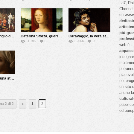
La7, Ra
Channel.
su
www.
dedicat
artistic
più gra
Chi ha ucciso il figlio del Papa?
Caterina Sforza, guerriera e alchimista
Caravaggio, la vera storia
profess
11.18K
0
16.06K
0
web è il
appassi
insegnan
multimed
potranno
piacevol
Beatrice Cenci, una storia maledetta
nei prog
un sito 
anche l
cultural
na 2 di 2
«
1
2
pubblico 
ed euro