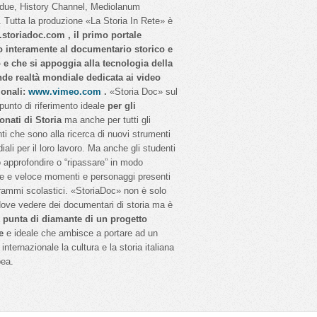
idue, History Channel, Mediolanum
 Tutta la produzione «La Storia In Rete» è
storiadoc.com , il primo portale
o interamente al documentario storico e
o e che si appoggia alla tecnologia della
nde realtà mondiale dedicata ai video
ionali:
www.vimeo.com
.
«Storia Doc» sul
 punto di riferimento ideale
per gli
onati di Storia
ma anche per tutti gli
ti che sono alla ricerca di nuovi strumenti
iali per il loro lavoro. Ma anche gli studenti
 approfondire o “ripassare” in modo
e e veloce momenti e personaggi presenti
rammi scolastici. «StoriaDoc» non è solo
dove vedere dei documentari di storia ma è
a
punta di diamante di un progetto
e
e ideale che ambisce a portare ad un
internazionale la cultura e la storia italiana
pea.