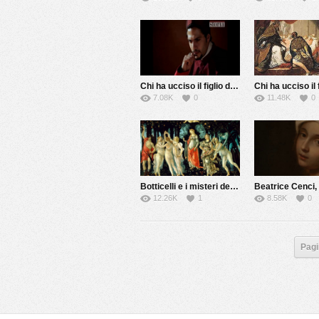
Chi ha ucciso il figlio della Gioconda?
7.08K
0
11.48K
0
Botticelli e i misteri della Primavera
12.26K
1
8.58K
0
Pagi