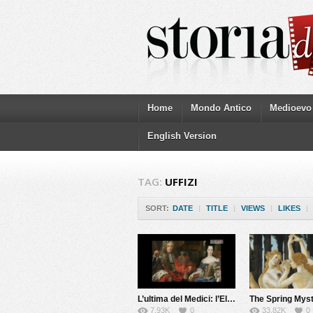
Home
Mondo Antico
Medioevo
English Version
TAG:
UFFIZI
SORT:
DATE
|
TITLE
|
VIEWS
|
LIKES
|
L’ultima del Medici: l’Elettrice Palatina
7.93K
0
33.82K
0