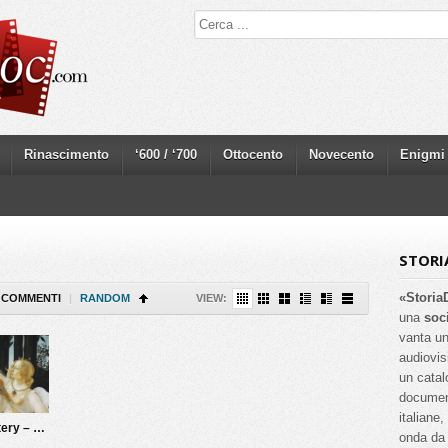
Rinascimento
‘600 / ‘700
Ottocento
Novecento
Enigmi
STORI
«Storia
COMMENTI
|
RANDOM
VIEW:
una
soc
vanta un
audiovis
un catal
documenta
italiane
The Spring Mystery – The Botticelli’s lover
onda da 