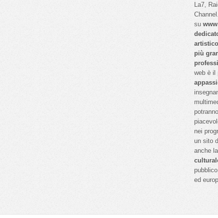
La7, Ra
Channel.
su
www.
dedicat
artistic
più gra
profess
web è il
appassi
insegnan
multimed
potranno
piacevol
nei prog
un sito 
anche l
cultural
pubblico 
ed euro