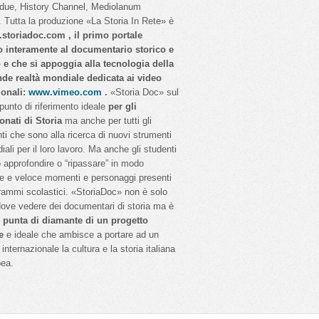
idue, History Channel, Mediolanum
 Tutta la produzione «La Storia In Rete» è
storiadoc.com , il primo portale
o interamente al documentario storico e
o e che si appoggia alla tecnologia della
nde realtà mondiale dedicata ai video
ionali:
www.vimeo.com
.
«Storia Doc» sul
 punto di riferimento ideale
per gli
onati di Storia
ma anche per tutti gli
ti che sono alla ricerca di nuovi strumenti
iali per il loro lavoro. Ma anche gli studenti
 approfondire o “ripassare” in modo
e e veloce momenti e personaggi presenti
rammi scolastici. «StoriaDoc» non è solo
dove vedere dei documentari di storia ma è
a
punta di diamante di un progetto
e
e ideale che ambisce a portare ad un
internazionale la cultura e la storia italiana
pea.