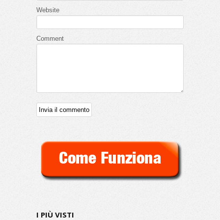
Website
Condividi
109
0
Comment
0
0
Category:
'600 / '700
,
Biografie
,
Donne nella Storia
,
Primo Piano Home
Tags:
Arte
,
Asburgo-Lorena
,
Firenze
,
Gian Gastone de Medici
,
Maria Teresa d’Austri
,
Medici
,
Uffizi
I PIÙ VISTI