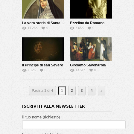
La vera storia di Santa Rita
Ezzelino da Romano
14.26K
0
7.65K
0
Il Principe di san Severo
Girolamo Savonarola
7.12K
0
13.51K
0
Pagina 1 di 4
1
2
3
4
»
ISCRIVITI ALLA NEWSLETTER
Il tuo nome (richiesto)