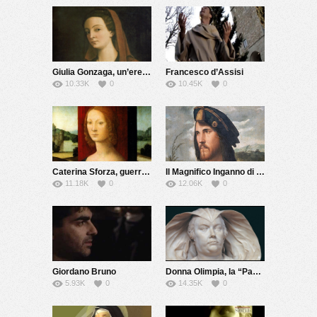
Giulia Gonzaga, un’eretica del Cinquecento
Francesco d’Assisi
10.33K
0
10.45K
0
Caterina Sforza, guerriera e alchimista
Il Magnifico Inganno di Cesare Borgia
11.18K
0
12.06K
0
Giordano Bruno
Donna Olimpia, la “Papessa” di Roma
5.93K
0
14.35K
0