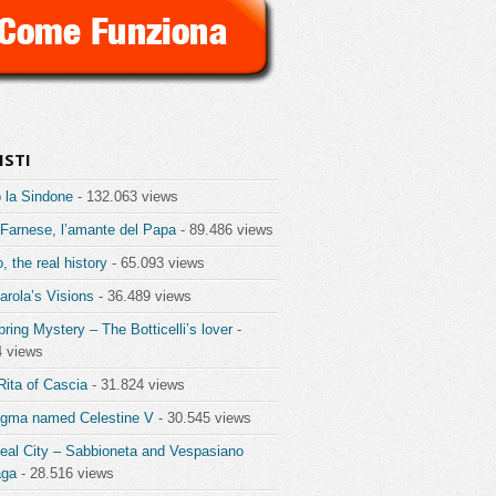
ISTI
 la Sindone
- 132.063 views
 Farnese, l’amante del Papa
- 89.486 views
o, the real history
- 65.093 views
rola’s Visions
- 36.489 views
ring Mystery – The Botticelli’s lover
-
4 views
Rita of Cascia
- 31.824 views
igma named Celestine V
- 30.545 views
eal City – Sabbioneta and Vespasiano
aga
- 28.516 views