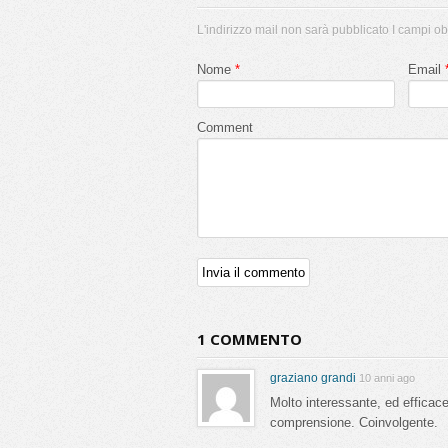
Condividi
0
0
L'indirizzo mail non sarà pubblicato I campi ob
Nome
*
Email
Category:
Biografie
,
Rinascimento
Tags:
Comment
Borgia
,
Chiesa Cattolica
,
Firenze
,
Rinascimanto
1 COMMENTO
graziano grandi
10 anni ago
Molto interessante, ed efficac
comprensione. Coinvolgente.