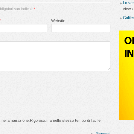
La ver
0
0
views
bligatori son indicati
*
Galile
*
Website
e nella narrazione.Rigorosa,ma nello stesso tempo di facile