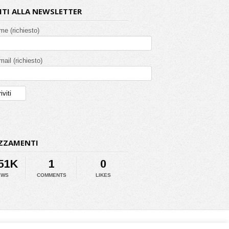
VITI ALLA NEWSLETTER
ome (richiesto)
mail (richiesto)
ZZAMENTI
.51K
1
0
EWS
COMMENTS
LIKES