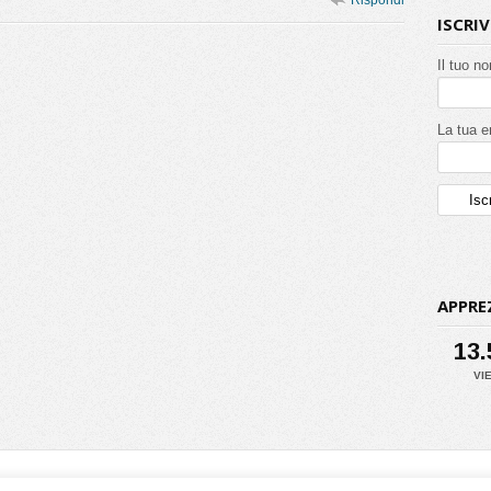
Rispondi
ISCRI
Il tuo n
La tua e
APPRE
13
VI