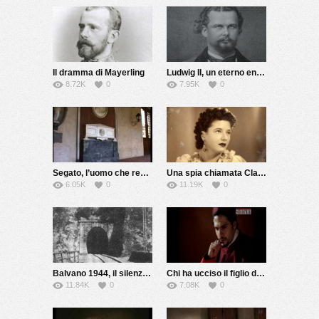
Il dramma di Mayerling
Ludwig II, un eterno enigma
8.72K
0
7.95K
0
Segato, l’uomo che rese immortale la morte
Una spia chiamata Claretta
6.05K
0
11.19K
0
Balvano 1944, il silenzio di una strage
Chi ha ucciso il figlio della Gioconda?
11.84K
0
7.08K
0