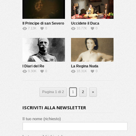
Il Principe di san Severo
Uccidete il Duca
7.13K
0
10.77K
0
I Diari del Re
La Regina Nuda
9.30K
0
18.31K
0
Pagina 1 di 2
1
2
»
ISCRIVITI ALLA NEWSLETTER
Il tuo nome (richiesto)