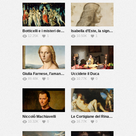
Botticelli e i misteri della Primavera
Isabella d’Este, la signora del Rinascimento
12.25K
1
10.50K
1
Giulia Farnese, l’amante del Papa
Uccidete il Duca
89.48K
0
10.77K
0
Niccolò Machiavelli
Le Cortigiane del Rinascimento
10.32K
0
16.77K
0