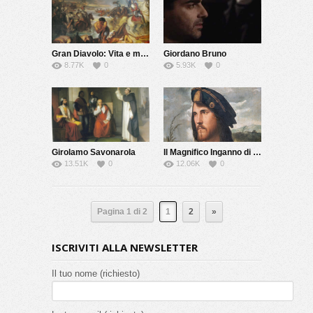
Gran Diavolo: Vita e morte di Giovanni dalle Bande Nere
Giordano Bruno
8.77K
0
5.93K
0
Girolamo Savonarola
Il Magnifico Inganno di Cesare Borgia
13.51K
0
12.06K
0
Pagina 1 di 2
1
2
»
ISCRIVITI ALLA NEWSLETTER
Il tuo nome (richiesto)