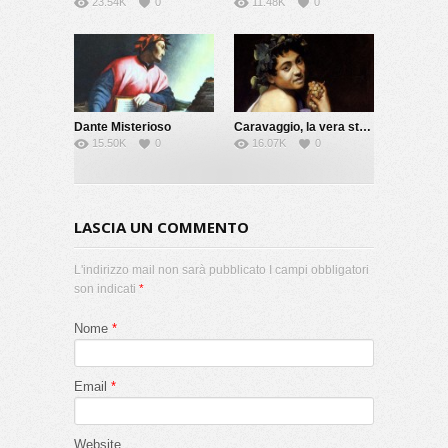
23.54K
0
11.48K
0
dell’Onestà a Firenze, il Ponte delle Tette a
Venezia) nella storia della letteratura e in quadri
famosi. Il ricordo di alcune di loro è arrivato fino a
noi, anche per meriti culturali e artistici, diretti o
indiretti: Veronica Franco a Venezia, la “Rossina” o
la “Riccia” (amata da Machiavelli) di Firenze o la
Dante Misterioso
Caravaggio, la vera storia
Divina Imperia a Roma.
15.50K
0
16.07K
0
Anno Produzione: 2009
Durata: 54’ circa
LASCIA UN COMMENTO
Condividi
38
0
L'indirizzo mail non sarà pubblicato I campi obbligatori
0
0
son indicati
*
Nome
*
Category:
Donne nella Storia
,
Primo Piano Home
,
Rinascimento
Tags:
Email
*
Cortigiana
,
Firenze
,
Imperia
,
Prostituzione
,
Rinascimento
,
Roma
,
Venezia
,
Veronica Franco
Website