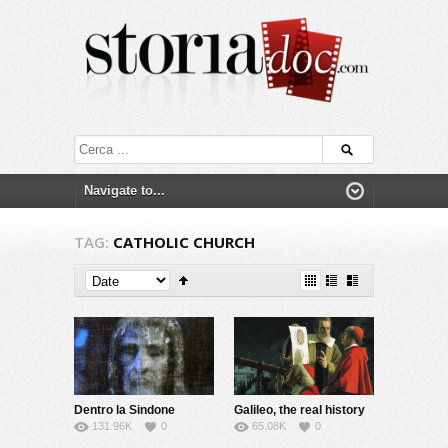
TAG:
CATHOLIC CHURCH
Dentro la Sindone
Galileo, the real history
131.96K
0
65.08K
0