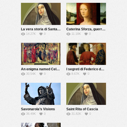
La vera storia di Santa Rita
Caterina Sforza, guerriera e alchimista
14.27K
0
11.18K
0
An enigma named Celestine V
I segreti di Federico da Montefeltro
30.54K
0
8.67K
0
Savonarola’s Visions
Saint Rita of Cascia
36.49K
0
31.82K
0