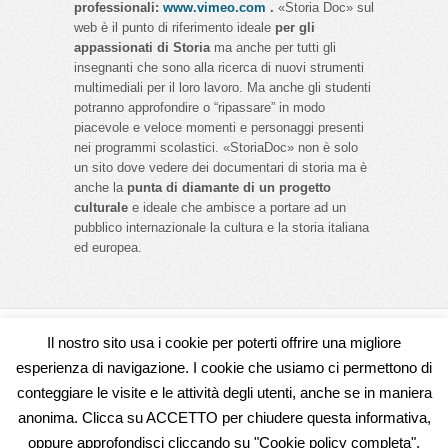
professionali:
www.vimeo.com
.
«Storia Doc» sul
web è il punto di riferimento ideale
per gli
appassionati di Storia
ma anche per tutti gli
insegnanti che sono alla ricerca di nuovi strumenti
multimediali per il loro lavoro. Ma anche gli studenti
potranno approfondire o “ripassare” in modo
piacevole e veloce momenti e personaggi presenti
nei programmi scolastici. «StoriaDoc» non è solo
un sito dove vedere dei documentari di storia ma è
anche la
punta di diamante di un progetto
culturale
e ideale che ambisce a portare ad un
pubblico internazionale la cultura e la storia italiana
ed europea.
Il nostro sito usa i cookie per poterti offrire una migliore
Seguici su
esperienza di navigazione. I cookie che usiamo ci permettono di
conteggiare le visite e le attività degli utenti, anche se in maniera
anonima. Clicca su ACCETTO per chiudere questa informativa,
Home
Come funziona StoriaDoc
Rassegna
oppure approfondisci cliccando su "Cookie policy completa".
Stampa – Parlano di noi
Contattaci