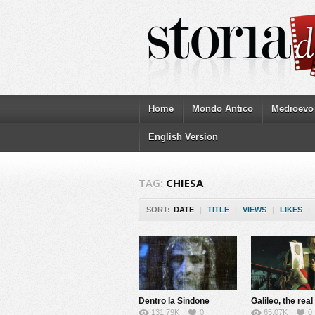
Home
Mondo Antico
Medioevo
English Version
TAG:
CHIESA
SORT:
DATE
|
TITLE
|
VIEWS
|
LIKES
|
Dentro la Sindone
Galileo, the real
131.79K
0
65.07K
0