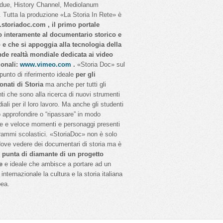
idue, History Channel, Mediolanum
 Tutta la produzione «La Storia In Rete» è
storiadoc.com , il primo portale
o interamente al documentario storico e
o e che si appoggia alla tecnologia della
nde realtà mondiale dedicata ai video
ionali:
www.vimeo.com
.
«Storia Doc» sul
 punto di riferimento ideale
per gli
onati di Storia
ma anche per tutti gli
ti che sono alla ricerca di nuovi strumenti
iali per il loro lavoro. Ma anche gli studenti
 approfondire o “ripassare” in modo
e e veloce momenti e personaggi presenti
rammi scolastici. «StoriaDoc» non è solo
dove vedere dei documentari di storia ma è
a
punta di diamante di un progetto
e
e ideale che ambisce a portare ad un
internazionale la cultura e la storia italiana
pea.