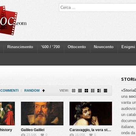
Rinascimento
‘600 / ‘700
Ottocento
Novecento
Enigmi
STORI
«Storia
COMMENTI
|
RANDOM
VIEW:
una
soc
vanta un
audiovis
un catal
documenta
italiane
 history
Galileo Galilei
Caravaggio, la vera storia
onda da 
23.54K
0
16.05K
0