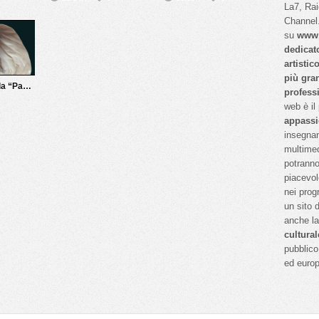
La7, Ra
Channel.
su
www.
dedicat
artistic
più gra
Donna Olimpia, la “Papessa” di Roma
profess
web è il
appassi
insegnan
multimed
potranno
piacevol
nei prog
un sito 
anche l
cultural
pubblico 
ed euro