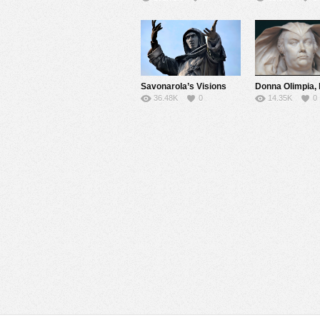
Savonarola’s Visions
36.48K
0
14.35K
0