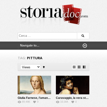
TAG:
PITTURA
Giulia Farnese, l’amante del Papa
Caravaggio, la vera storia
89.48K
0
16.06K
0