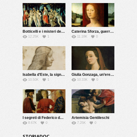
Botticelli e i misteri della Primavera
Caterina Sforza, guerriera e alchimista
12.25K
1
11.18K
0
Isabella d’Este, la signora del Rinascimento
Giulia Gonzaga, un’eretica del Cinquecento
10.50K
1
10.33K
0
I segreti di Federico da Montefeltro
Artemisia Gentileschi
8.67K
0
7.25K
0
STORIADOC