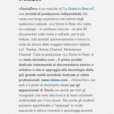
«StoriaDoc»
è un marchio di “
La Storia In Rete srl
”,
una
società di produzione indipendente
che
vanta una lunga esperienza nel settore degli
audiovisivi culturali. «La Storia In Rete srl» vanta
un catalogo – in continua crescita – di oltre 50
documentari sulla storia e sull’arte, per lo più
italiane, tutti prodotti autonomamente e messi in
onda da alcune delle maggiori televisioni italiane:
La7, Raidue, History Channel, Mediolanum
Channel. Tutta la produzione «La Storia In Rete» è
su
www.storiadoc.com , il primo portale
dedicato interamente al documentario storico e
artistico e che si appoggia alla tecnologia della
più grande realtà mondiale dedicata ai video
professionali:
www.vimeo.com
.
«Storia Doc» sul
web è il punto di riferimento ideale
per gli
appassionati di Storia
ma anche per tutti gli
insegnanti che sono alla ricerca di nuovi strumenti
multimediali per il loro lavoro. Ma anche gli studenti
potranno approfondire o “ripassare” in modo
piacevole e veloce momenti e personaggi presenti