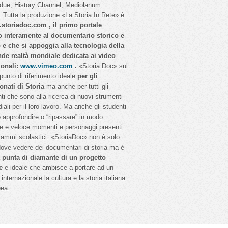
idue, History Channel, Mediolanum
 Tutta la produzione «La Storia In Rete» è
storiadoc.com , il primo portale
o interamente al documentario storico e
o e che si appoggia alla tecnologia della
nde realtà mondiale dedicata ai video
ionali:
www.vimeo.com
.
«Storia Doc» sul
 punto di riferimento ideale
per gli
onati di Storia
ma anche per tutti gli
ti che sono alla ricerca di nuovi strumenti
iali per il loro lavoro. Ma anche gli studenti
 approfondire o “ripassare” in modo
e e veloce momenti e personaggi presenti
rammi scolastici. «StoriaDoc» non è solo
dove vedere dei documentari di storia ma è
a
punta di diamante di un progetto
e
e ideale che ambisce a portare ad un
internazionale la cultura e la storia italiana
pea.