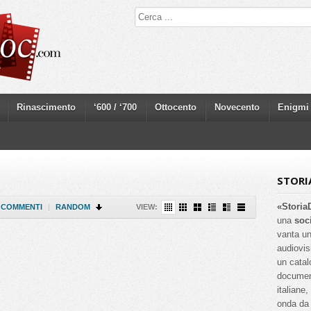
Rinascimento
‘600 / ‘700
Ottocento
Novecento
Enigmi
STORI
«Storia
COMMENTI
|
RANDOM
VIEW:
una
soc
vanta un
audiovis
un catal
documenta
italiane
onda da 