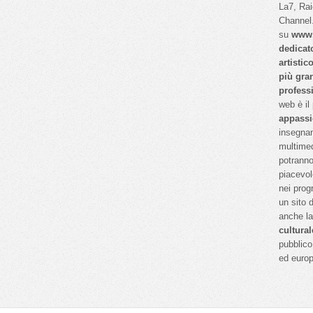
La7, Ra
Channel.
su
www.
dedicat
artistic
più gra
profess
web è il
appassi
insegnan
multimed
potranno
piacevol
nei prog
un sito 
anche l
cultural
pubblico 
ed euro