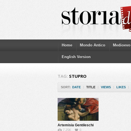
Home
Mondo Antico
Medioevo
English Version
TAG:
STUPRO
SORT:
DATE
|
TITLE
|
VIEWS
|
LIKES
|
Artemisia Gentileschi
7.25K
0