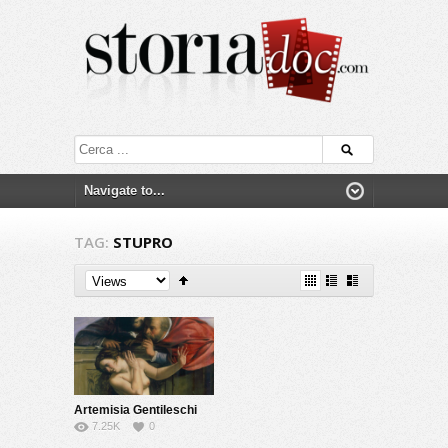
TAG:
STUPRO
Artemisia Gentileschi
7.25K
0