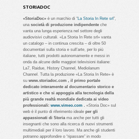
STORIADOC
«StoriaDoc»
è un marchio di “
La Storia In Rete srl
”,
una
società di produzione indipendente
che
vanta una lunga esperienza nel settore degli
audiovisivi culturali. «La Storia In Rete srl» vanta
un catalogo – in continua crescita – di oltre 50
documentari sulla storia e sull’arte, per lo più
italiane, tutti prodotti autonomamente e messi in
onda da alcune delle maggiori televisioni italiane:
La7, Raidue, History Channel, Mediolanum
Channel. Tutta la produzione «La Storia In Rete» è
su
www.storiadoc.com , il primo portale
dedicato interamente al documentario storico e
artistico e che si appoggia alla tecnologia della
più grande realtà mondiale dedicata ai video
professionali:
www.vimeo.com
.
«Storia Doc» sul
web è il punto di riferimento ideale
per gli
appassionati di Storia
ma anche per tutti gli
insegnanti che sono alla ricerca di nuovi strumenti
multimediali per il loro lavoro. Ma anche gli studenti
potranno approfondire o “ripassare” in modo