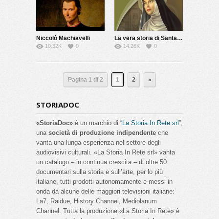
Niccolò Machiavelli
La vera storia di Santa Rita
10.32K
0
14.26K
0
Pagina 1 di 2
1
2
»
STORIADOC
«StoriaDoc»
è un marchio di “
La Storia In Rete srl
”,
una
società di produzione indipendente
che
vanta una lunga esperienza nel settore degli
audiovisivi culturali. «La Storia In Rete srl» vanta
un catalogo – in continua crescita – di oltre 50
documentari sulla storia e sull’arte, per lo più
italiane, tutti prodotti autonomamente e messi in
onda da alcune delle maggiori televisioni italiane:
La7, Raidue, History Channel, Mediolanum
Channel. Tutta la produzione «La Storia In Rete» è