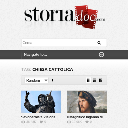
TAG:
CHIESA CATTOLICA
Savonarola’s Visions
Il Magnifico Inganno di Cesare Borgia
36.48K
0
12.06K
0