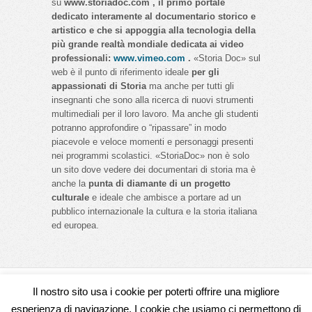
su
www.storiadoc.com , il primo portale
dedicato interamente al documentario storico e
artistico e che si appoggia alla tecnologia della
più grande realtà mondiale dedicata ai video
professionali:
www.vimeo.com
.
«Storia Doc» sul
web è il punto di riferimento ideale
per gli
appassionati di Storia
ma anche per tutti gli
insegnanti che sono alla ricerca di nuovi strumenti
multimediali per il loro lavoro. Ma anche gli studenti
potranno approfondire o “ripassare” in modo
piacevole e veloce momenti e personaggi presenti
nei programmi scolastici. «StoriaDoc» non è solo
un sito dove vedere dei documentari di storia ma è
anche la
punta di diamante di un progetto
culturale
e ideale che ambisce a portare ad un
pubblico internazionale la cultura e la storia italiana
ed europea.
Il nostro sito usa i cookie per poterti offrire una migliore
Seguici su
esperienza di navigazione. I cookie che usiamo ci permettono di