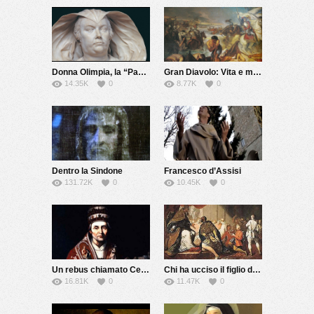
Donna Olimpia, la “Papessa” di Roma
Gran Diavolo: Vita e morte di Giovanni dalle Bande Nere
14.35K
0
8.77K
0
Dentro la Sindone
Francesco d’Assisi
131.72K
0
10.45K
0
Un rebus chiamato Celestino V
Chi ha ucciso il figlio del Papa?
16.81K
0
11.47K
0