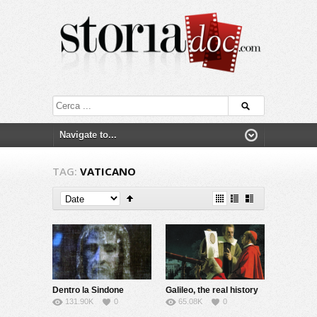
TAG:
VATICANO
Dentro la Sindone
Galileo, the real history
131.90K
0
65.08K
0