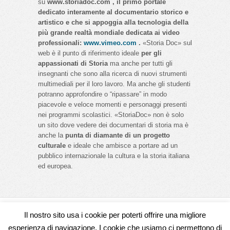
su
www.storiadoc.com , il primo portale
dedicato interamente al documentario storico e
artistico e che si appoggia alla tecnologia della
più grande realtà mondiale dedicata ai video
professionali:
www.vimeo.com
.
«Storia Doc» sul
web è il punto di riferimento ideale
per gli
appassionati di Storia
ma anche per tutti gli
insegnanti che sono alla ricerca di nuovi strumenti
multimediali per il loro lavoro. Ma anche gli studenti
potranno approfondire o “ripassare” in modo
piacevole e veloce momenti e personaggi presenti
nei programmi scolastici. «StoriaDoc» non è solo
un sito dove vedere dei documentari di storia ma è
anche la
punta di diamante di un progetto
culturale
e ideale che ambisce a portare ad un
pubblico internazionale la cultura e la storia italiana
ed europea.
Il nostro sito usa i cookie per poterti offrire una migliore
Seguici su
esperienza di navigazione. I cookie che usiamo ci permettono di