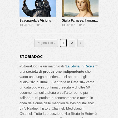
Savonarola’s Visions
Giulia Farnese, l’amante del Papa
36.49K
0
89.48K
0
Pagina 1 di 2
1
2
»
STORIADOC
«StoriaDoc»
è un marchio di “
La Storia In Rete srl
”,
una
società di produzione indipendente
che
vanta una lunga esperienza nel settore degli
audiovisivi culturali. «La Storia In Rete srl» vanta
un catalogo – in continua crescita – di oltre 50
documentari sulla storia e sull’arte, per lo più
italiane, tutti prodotti autonomamente e messi in
onda da alcune delle maggiori televisioni italiane:
La7, Raidue, History Channel, Mediolanum
Channel. Tutta la produzione «La Storia In Rete» è