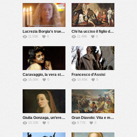
Lucrezia Borgia’s true story
Chi ha ucciso il figlio del Papa?
11.59K
0
11.48K
0
Caravaggio, la vera storia
Francesco d’Assisi
16.06K
0
10.45K
0
Giulia Gonzaga, un’eretica del Cinquecento
Gran Diavolo: Vita e morte di Giovanni dalle Bande Nere
10.33K
0
8.77K
0