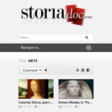
TAG:
ARTE
Caterina Sforza, guerriera e alchimista
Donna Olimpia, la “Papessa” di Roma
11.18K
0
14.36K
0