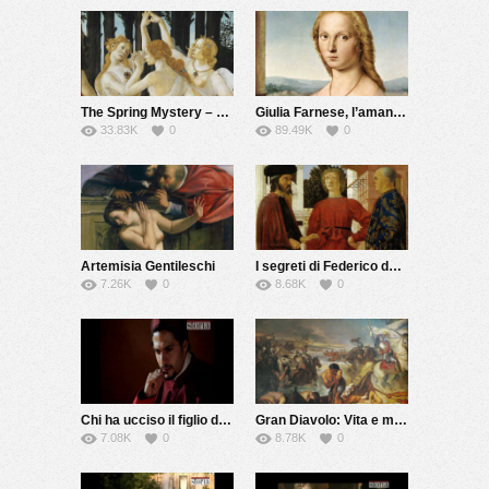
The Spring Mystery – The Botticelli’s lover
Giulia Farnese, l’amante del Papa
33.83K
0
89.49K
0
Artemisia Gentileschi
I segreti di Federico da Montefeltro
7.26K
0
8.68K
0
Chi ha ucciso il figlio della Gioconda?
Gran Diavolo: Vita e morte di Giovanni dalle Bande Nere
7.08K
0
8.78K
0