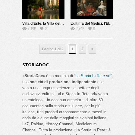
Villa d’Este, la Villa del cardinale
L’ultima del Medici: l’Elettrice Palatina
7.18K
0
7.94K
0
Pagina 1 di 2
1
2
»
STORIADOC
«StoriaDoc»
è un marchio di “
La Storia In Rete srl
”,
una
società di produzione indipendente
che
vanta una lunga esperienza nel settore degli
audiovisivi culturali. «La Storia In Rete srl» vanta
un catalogo – in continua crescita – di oltre 50
documentari sulla storia e sull’arte, per lo più
italiane, tutti prodotti autonomamente e messi in
onda da alcune delle maggiori televisioni italiane:
La7, Raidue, History Channel, Mediolanum
Channel. Tutta la produzione «La Storia In Rete» è