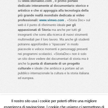
su
www.storiadoc.com , il primo portale
dedicato interamente al documentario storico e
artistico e che si appoggia alla tecnologia della
più grande realtà mondiale dedicata ai video
professionali:
www.vimeo.com
.
«Storia Doc» sul
web è il punto di riferimento ideale
per gli
appassionati di Storia
ma anche per tutti gli
insegnanti che sono alla ricerca di nuovi strumenti
multimediali per il loro lavoro. Ma anche gli studenti
potranno approfondire o “ripassare” in modo
piacevole e veloce momenti e personaggi presenti
nei programmi scolastici. «StoriaDoc» non è solo
un sito dove vedere dei documentari di storia ma è
anche la
punta di diamante di un progetto
culturale
e ideale che ambisce a portare ad un
pubblico internazionale la cultura e la storia italiana
ed europea.
Il nostro sito usa i cookie per poterti offrire una migliore
Seguici su
esperienza di navigazione. I cookie che usiamo ci permettono di