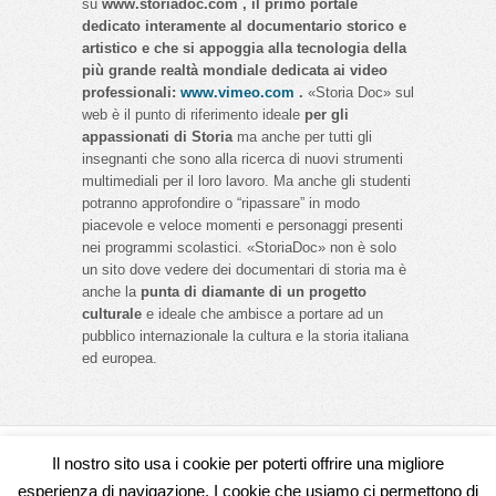
su
www.storiadoc.com , il primo portale
dedicato interamente al documentario storico e
artistico e che si appoggia alla tecnologia della
più grande realtà mondiale dedicata ai video
professionali:
www.vimeo.com
.
«Storia Doc» sul
web è il punto di riferimento ideale
per gli
appassionati di Storia
ma anche per tutti gli
insegnanti che sono alla ricerca di nuovi strumenti
multimediali per il loro lavoro. Ma anche gli studenti
potranno approfondire o “ripassare” in modo
piacevole e veloce momenti e personaggi presenti
nei programmi scolastici. «StoriaDoc» non è solo
un sito dove vedere dei documentari di storia ma è
anche la
punta di diamante di un progetto
culturale
e ideale che ambisce a portare ad un
pubblico internazionale la cultura e la storia italiana
ed europea.
Il nostro sito usa i cookie per poterti offrire una migliore
Seguici su
esperienza di navigazione. I cookie che usiamo ci permettono di