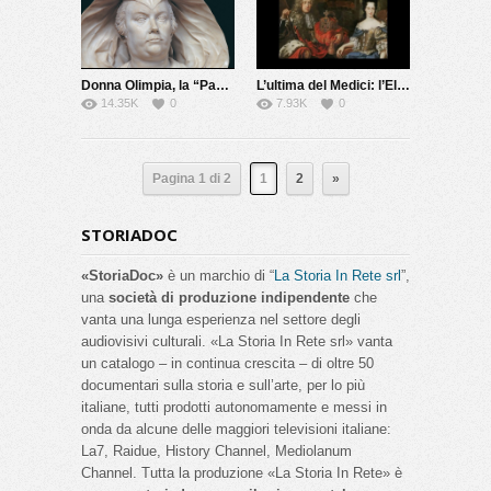
Donna Olimpia, la “Papessa” di Roma
L’ultima del Medici: l’Elettrice Palatina
14.35K
0
7.93K
0
Pagina 1 di 2
1
2
»
STORIADOC
«StoriaDoc»
è un marchio di “
La Storia In Rete srl
”,
una
società di produzione indipendente
che
vanta una lunga esperienza nel settore degli
audiovisivi culturali. «La Storia In Rete srl» vanta
un catalogo – in continua crescita – di oltre 50
documentari sulla storia e sull’arte, per lo più
italiane, tutti prodotti autonomamente e messi in
onda da alcune delle maggiori televisioni italiane:
La7, Raidue, History Channel, Mediolanum
Channel. Tutta la produzione «La Storia In Rete» è