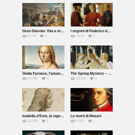
Gran Diavolo: Vita e morte di Giovanni dalle Bande Nere
I segreti di Federico da Montefeltro
8.77K
0
8.67K
0
Giulia Farnese, l’amante del Papa
The Spring Mystery – The Botticelli’s lover
89.48K
0
33.82K
0
Isabella d’Este, la signora del Rinascimento
Le morti di Mozart
10.50K
1
9.45K
1