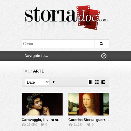
TAG:
ARTE
Caravaggio, la vera storia
Caterina Sforza, guerriera e alchimista
16.05K
0
11.18K
0