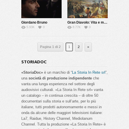
Giordano Bruno
Gran Diavolo: Vita e morte di Giovanni dalle Bande Nere
5.93K
0
8.77K
0
Pagina 1 di 2
1
2
»
STORIADOC
«StoriaDoc»
è un marchio di “
La Storia In Rete srl
”,
una
società di produzione indipendente
che
vanta una lunga esperienza nel settore degli
audiovisivi culturali. «La Storia In Rete srl» vanta
un catalogo – in continua crescita – di oltre 50
documentari sulla storia e sull’arte, per lo più
italiane, tutti prodotti autonomamente e messi in
onda da alcune delle maggiori televisioni italiane:
La7, Raidue, History Channel, Mediolanum
Channel. Tutta la produzione «La Storia In Rete» è