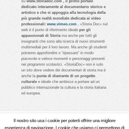
su
www.storiadoc.com , il primo portale
dedicato interamente al documentario storico e
artistico e che si appoggia alla tecnologia della
più grande realtà mondiale dedicata ai video
professionali:
www.vimeo.com
.
«Storia Doc» sul
web è il punto di riferimento ideale
per gli
appassionati di Storia
ma anche per tutti gli
insegnanti che sono alla ricerca di nuovi strumenti
multimediali per il loro lavoro. Ma anche gli studenti
potranno approfondire o “ripassare” in modo
piacevole e veloce momenti e personaggi presenti
nei programmi scolastici. «StoriaDoc» non è solo
un sito dove vedere dei documentari di storia ma è
anche la
punta di diamante di un progetto
culturale
e ideale che ambisce a portare ad un
pubblico internazionale la cultura e la storia italiana
ed europea.
Il nostro sito usa i cookie per poterti offrire una migliore
Seguici su
esperienza di navigazione. I cookie che usiamo ci permettono di