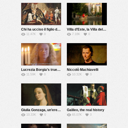
Chi ha ucciso il figlio del Papa?
Villa d’Este, la Villa del cardinale
11.47K
0
7.18K
0
Lucrezia Borgia’s true story
Niccolò Machiavelli
11.59K
0
10.32K
0
Giulia Gonzaga, un’eretica del Cinquecento
Galileo, the real history
10.33K
0
65.07K
0