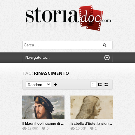
TAG:
RINASCIMENTO
Il Magnifico Inganno di Cesare Borgia
Isabella d’Este, la signora del Rinascimento
12.06K
0
10.50K
1