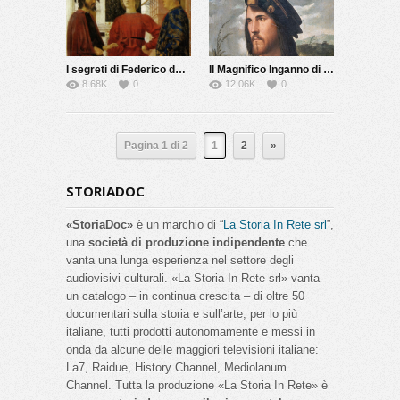
I segreti di Federico da Montefeltro
Il Magnifico Inganno di Cesare Borgia
8.68K
0
12.06K
0
Pagina 1 di 2
1
2
»
STORIADOC
«StoriaDoc»
è un marchio di “
La Storia In Rete srl
”,
una
società di produzione indipendente
che
vanta una lunga esperienza nel settore degli
audiovisivi culturali. «La Storia In Rete srl» vanta
un catalogo – in continua crescita – di oltre 50
documentari sulla storia e sull’arte, per lo più
italiane, tutti prodotti autonomamente e messi in
onda da alcune delle maggiori televisioni italiane:
La7, Raidue, History Channel, Mediolanum
Channel. Tutta la produzione «La Storia In Rete» è