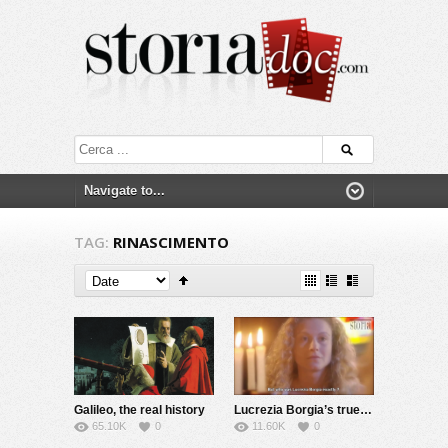
TAG:
RINASCIMENTO
Galileo, the real history
Lucrezia Borgia’s true story
65.10K
0
11.60K
0