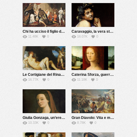
Chi ha ucciso il figlio del Papa?
Caravaggio, la vera storia
11.48K
0
16.07K
0
Le Cortigiane del Rinascimento
Caterina Sforza, guerriera e alchimista
16.77K
0
11.18K
0
Giulia Gonzaga, un’eretica del Cinquecento
Gran Diavolo: Vita e morte di Giovanni dalle Bande Nere
10.33K
0
8.78K
0