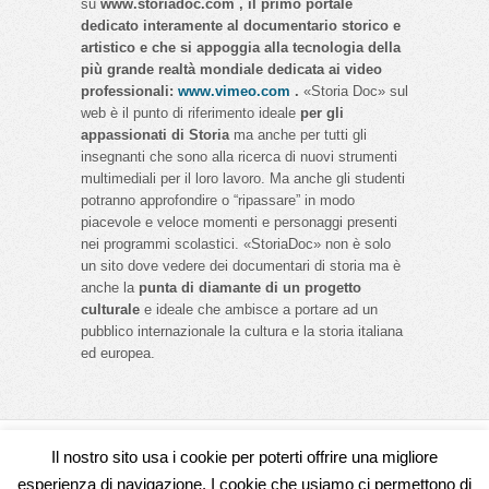
su
www.storiadoc.com , il primo portale
dedicato interamente al documentario storico e
artistico e che si appoggia alla tecnologia della
più grande realtà mondiale dedicata ai video
professionali:
www.vimeo.com
.
«Storia Doc» sul
web è il punto di riferimento ideale
per gli
appassionati di Storia
ma anche per tutti gli
insegnanti che sono alla ricerca di nuovi strumenti
multimediali per il loro lavoro. Ma anche gli studenti
potranno approfondire o “ripassare” in modo
piacevole e veloce momenti e personaggi presenti
nei programmi scolastici. «StoriaDoc» non è solo
un sito dove vedere dei documentari di storia ma è
anche la
punta di diamante di un progetto
culturale
e ideale che ambisce a portare ad un
pubblico internazionale la cultura e la storia italiana
ed europea.
Il nostro sito usa i cookie per poterti offrire una migliore
Seguici su
esperienza di navigazione. I cookie che usiamo ci permettono di