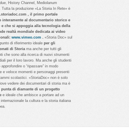
idue, History Channel, Mediolanum
 Tutta la produzione «La Storia In Rete» è
storiadoc.com , il primo portale
o interamente al documentario storico e
o e che si appoggia alla tecnologia della
nde realtà mondiale dedicata ai video
ionali:
www.vimeo.com
.
«Storia Doc» sul
 punto di riferimento ideale
per gli
onati di Storia
ma anche per tutti gli
ti che sono alla ricerca di nuovi strumenti
iali per il loro lavoro. Ma anche gli studenti
 approfondire o “ripassare” in modo
e e veloce momenti e personaggi presenti
rammi scolastici. «StoriaDoc» non è solo
dove vedere dei documentari di storia ma è
a
punta di diamante di un progetto
e
e ideale che ambisce a portare ad un
internazionale la cultura e la storia italiana
pea.