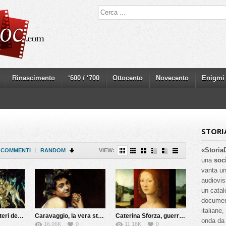
Rinascimento
‘600 / ‘700
Ottocento
Novecento
Enigmi
STORI
«Storia
COMMENTI
|
RANDOM
VIEW:
una
soc
vanta un
audiovis
un catal
documenta
italiane
Botticelli e i misteri della Primavera
Caravaggio, la vera storia
Caterina Sforza, guerriera e alchimista
onda da 
16.06K
0
11.18K
0