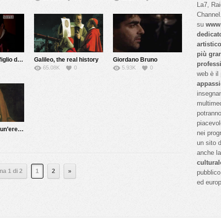
La7, Ra
Channel.
su
www.
dedicat
artistic
più gra
Chi ha ucciso il figlio della Gioconda?
Galileo, the real history
Giordano Bruno
profess
65.08K
0
5.93K
0
web è il
appassi
insegnan
multimed
potranno
piacevol
Giulia Gonzaga, un’eretica del Cinquecento
nei prog
un sito 
anche l
cultural
na 1 di 2
1
2
»
pubblico 
ed euro