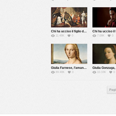
Chi ha ucciso il figlio del Papa?
11.48K
0
7.08K
0
Giulia Farnese, l’amante del Papa
89.48K
0
10.33K
0
Pagi