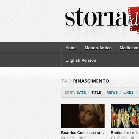
Home
Mondo Antico
Medioevo
English Version
TAG:
RINASCIMENTO
SORT:
DATE
|
TITLE
|
VIEWS
|
LIKES
|
Beatrice Cenci, una storia maledetta
8.57K
0
12.25K
1