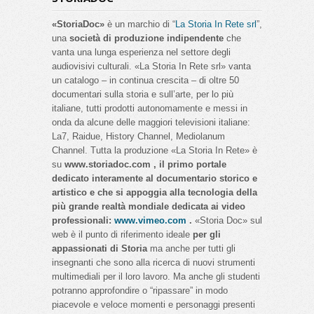
«StoriaDoc»
è un marchio di “
La Storia In Rete srl
”,
una
società di produzione indipendente
che
vanta una lunga esperienza nel settore degli
audiovisivi culturali. «La Storia In Rete srl» vanta
un catalogo – in continua crescita – di oltre 50
documentari sulla storia e sull’arte, per lo più
italiane, tutti prodotti autonomamente e messi in
onda da alcune delle maggiori televisioni italiane:
La7, Raidue, History Channel, Mediolanum
Channel. Tutta la produzione «La Storia In Rete» è
su
www.storiadoc.com , il primo portale
dedicato interamente al documentario storico e
artistico e che si appoggia alla tecnologia della
più grande realtà mondiale dedicata ai video
professionali:
www.vimeo.com
.
«Storia Doc» sul
web è il punto di riferimento ideale
per gli
appassionati di Storia
ma anche per tutti gli
insegnanti che sono alla ricerca di nuovi strumenti
multimediali per il loro lavoro. Ma anche gli studenti
potranno approfondire o “ripassare” in modo
piacevole e veloce momenti e personaggi presenti