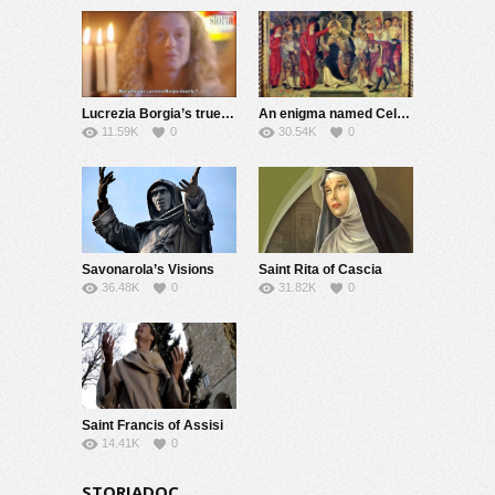
Lucrezia Borgia’s true story
An enigma named Celestine V
11.59K
0
30.54K
0
Savonarola’s Visions
Saint Rita of Cascia
36.48K
0
31.82K
0
Saint Francis of Assisi
14.41K
0
STORIADOC