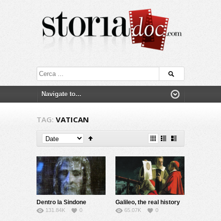
TAG:
VATICAN
Dentro la Sindone
Galileo, the real history
131.84K
0
65.07K
0